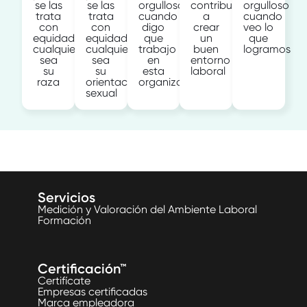
se las
se las
orgulloso
contribuyen
orgulloso
trata
trata
cuando
a
cuando
con
con
digo
crear
veo lo
equidad
equidad
que
un
que
cualquiera
cualquiera
trabajo
buen
logramos
sea
sea
en
entorno
su
su
esta
laboral
raza
orientación
organización
sexual
Servicios
Medición y Valoración del Ambiente Laboral
Formación
Certificación™
Certifícate
Empresas certificadas
Marca empleadora