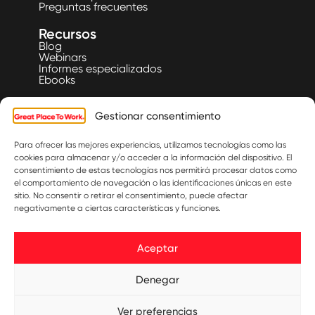
Preguntas frecuentes
Recursos
Blog
Webinars
Informes especializados
Ebooks
Listas
Gestionar consentimiento
Nuestras listas
Fechas rankings
Para ofrecer las mejores experiencias, utilizamos tecnologías como las
Eventos
cookies para almacenar y/o acceder a la información del dispositivo. El
®
Great People's Community
consentimiento de estas tecnologías nos permitirá procesar datos como
el comportamiento de navegación o las identificaciones únicas en este
®
sitio. No consentir o retirar el consentimiento, puede afectar
Somos GPTW
negativamente a ciertas características y funciones.
Historia
Quiénes somos
Contacto
Aceptar
(+57)
311 229
Regístrate a nuestra
Denegar
newsletter
9195
Suscribirme
Ver preferencias