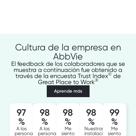
Cultura de la empresa en
AbbVie
El feedback de los colaboradores que se
muestra a continuación fue obtenido a
©
través de la encuesta Trust Index
de
®
Great Place to Work
Aprende más
97
98
98
98
99
%
%
%
%
%
A las
A las
Me
Nuestras
Me
personas
personas
siento
instalaciones
siento