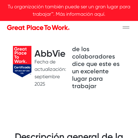
Tu organización también puede ser un gran lugar para
trabajar™. Más información aquí.
Great People
Somos GPT
de los
AbbVie
colaboradores
Fecha de
dice que este es
actualización:
un excelente
septiembre
lugar para
2025
trabajar
Descripción general de la