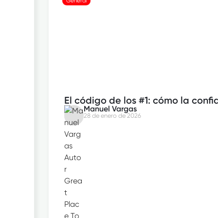
General
El código de los #1: cómo la confi
Manuel Vargas
28 de enero de 2026