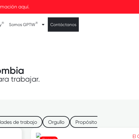
rmación aquí.
®
®
y
Somos GPTW
Contáctanos
ombia
ra trabajar.
ades de trabajo
Orgullo
Propósito
Servicios