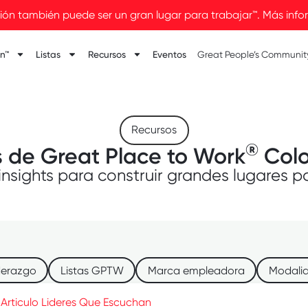
ión también puede ser un gran lugar para trabajar™. Más info
ón™
Listas
Recursos
Eventos
Great People’s Communit
Recursos
®
 de Great Place to Work
Col
insights para construir grandes lugares pa
derazgo
Listas GPTW
Marca empleadora
Modalid